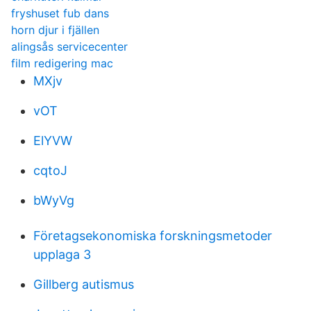
fryshuset fub dans
horn djur i fjällen
alingsås servicecenter
film redigering mac
MXjv
vOT
ElYVW
cqtoJ
bWyVg
Företagsekonomiska forskningsmetoder
upplaga 3
Gillberg autismus